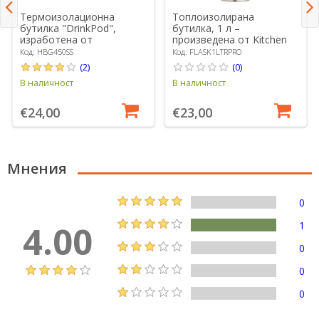
Термоизолационна
Топлоизолирана
бутилка "DrinkPod",
бутилка, 1 л –
изработена от
произведена от Kitchen
неръждаема стомана,
Craft
Код: HBG450SS
Код: FLASK1LTRPRO
0,45 L, Цвят сребро -
(2)
(0)
Grunwerg
В наличност
В наличност
€24,00
€23,00
Мнения
0
4.00
1
0
0
0