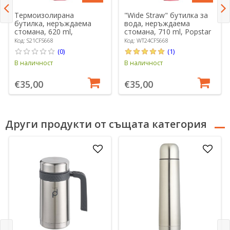
Термоизолирана
"Wide Straw" бутилка за
бутилка, неръждаема
вода, неръждаема
стомана, 620 ml,
стомана, 710 ml, Popstar
"Standard Straw", Popstar
Pink - Hydro Flask
Код: S21CFS668
Код: WT24CFS668
Pink - Hydro Flask
(0)
(1)
В наличност
В наличност
€35,00
€35,00
Други продукти от същата категория