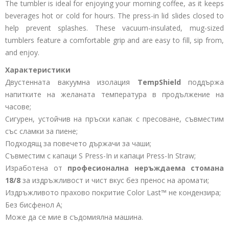
The tumbler is ideal for enjoying your morning coffee, as it keeps
beverages hot or cold for hours. The press-in lid slides closed to
help prevent splashes. These vacuum-insulated, mug-sized
tumblers feature a comfortable grip and are easy to fill, sip from,
and enjoy.
Характеристики
Двустенната вакуумна изолация
TempShield
поддържа
напитките на желаната температура в продължение на
часове;
Сигурен, устойчив на пръски капак с пресоване, съвместим
със сламки за пиене;
Подходящ за повечето държачи за чаши;
Съвместим с капаци S Press-In и капаци Press-In Straw;
Изработена от
професионална неръждаема стомана
18/8
за издръжливост и чист вкус без пренос на аромати;
Издръжливото прахово покритие Color Last™ не кондензира;
Без бисфенол А;
Може да се мие в съдомиялна машина.