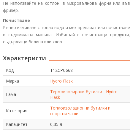
Не използвайте на котлон, в микровълнова фурна или във
фризер.
Почистване
Ръчно измиване с топла вода и мек препарат или почистване
в съдомиялна машина. Избягвайте почистващи продукти,
съдържащи белина или хлор.
Характеристи
Код
T12CPC668
Марка
Hydro Flask
Термоизолирани бутилки - Hydro
Гама
Flask
Топлоизолационни бутилки и
Категория
спортни чаши
Капацитет
0,35 л