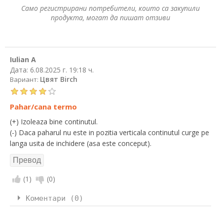
Само регистрирани потребители, които са закупили
продукта, могат да пишат отзиви
Iulian A
Дата:
6.08.2025 г. 19:18 ч.
Цвят Birch
Вариант:
Pahar/cana termo
(+) Izoleaza bine continutul.
(-) Daca paharul nu este in pozitia verticala continutul curge pe
langa usita de inchidere (asa este conceput).
(
1
)
(
0
)
Коментари (0)