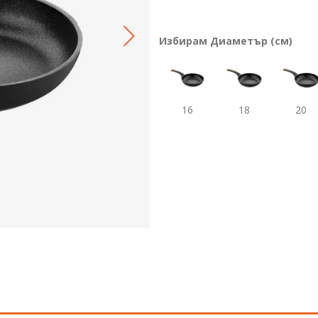
Избирам Диаметър (см)
16
18
20