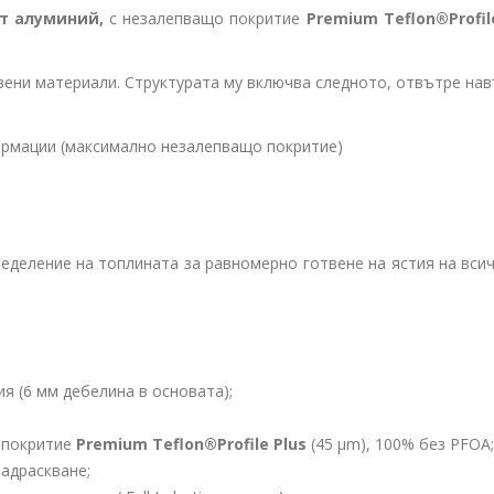
т алуминий,
с незалепващо покритие
Premium Teflon®Profil
твени материали. Структурата му включва следното, отвътре нав
ормации (максимално незалепващо покритие)
еделение на топлината за равномерно готвене на ястия на вси
я (6 мм дебелина в основата);
 покритие
Premium Teflon®Profile Plus
(45 µm), 100% без PFOA
надраскване;