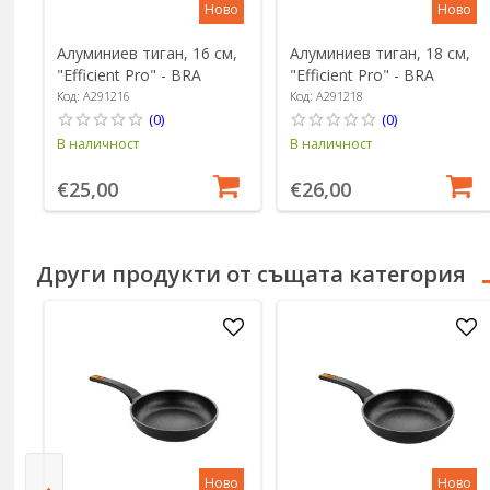
Ново
Ново
Алуминиев тиган, 16 см,
Алуминиев тиган, 18 см,
"Efficient Pro" - BRA
"Efficient Pro" - BRA
Код: A291216
Код: A291218
(0)
(0)
В наличност
В наличност
€25,00
€26,00
Други продукти от същата категория
Ново
Ново