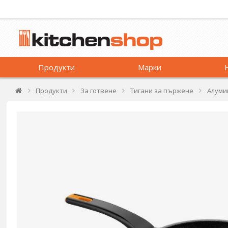
Продукти
Марки
Продукти
За готвене
Тигани за пържене
Алуми