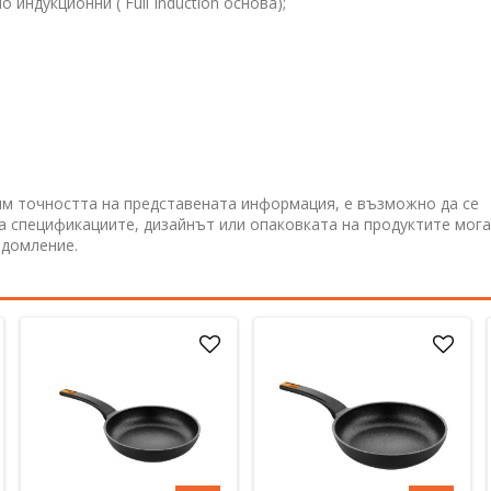
но индукционни (
Full Induction
основа);
им точността на представената информация, е възможно да се
 а спецификациите, дизайнът или опаковката на продуктите мога
едомление.