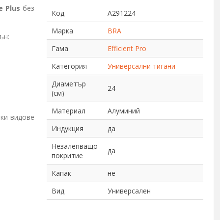
e Plus
без
Код
A291224
Марка
BRA
ън:
Гама
Efficient Pro
Категория
Универсални тигани
Диаметър
24
(см)
Материал
Алуминий
чки видове
Индукция
да
Незалепващо
да
покритие
Капак
не
Вид
Универсален
;