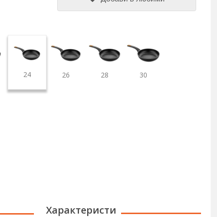
24
26
28
30
Характеристи