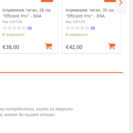
Алуминиев тиган, 28 см,
Алуминиев тиган, 30 см,
Т
"Efficient Pro" - BRA
"Efficient Pro" - BRA
ал
Pr
Код: A291228
Код: A291230
Ко
(0)
(0)
В наличност
В наличност
В 
€38,00
€42,00
€
ни потребители, които са закупили
а, могат да пишат отзиви