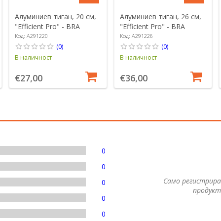
Алуминиев тиган, 20 см,
Алуминиев тиган, 26 см,
"Efficient Pro" - BRA
"Efficient Pro" - BRA
Код: A291220
Код: A291226
(0)
(0)
В наличност
В наличност
€27,00
€36,00
0
0
Само регистрира
0
продукт
0
0