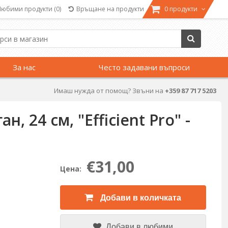
Любими продукти
(0)
Връщане на продукти
0 продукти
За нас
Често задавани въпроси
Имаш нужда от помощ? Звъни на
+359 87 717 5203
, 24 см, "Efficient Pro" -
€31,00
Цена:
Добави в количката
Добави в любими