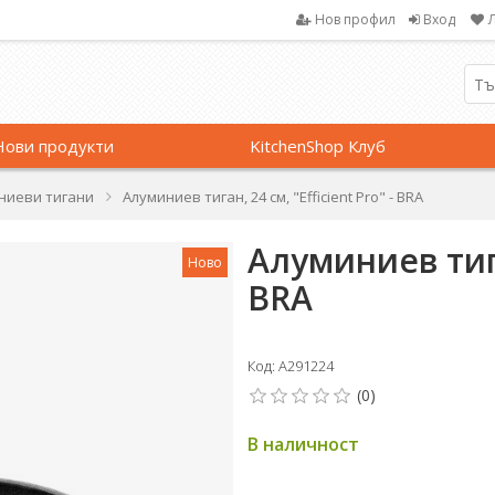
Нов профил
Вход
Нови продукти
KitchenShop Клуб
ниеви тигани
Алуминиев тиган, 24 см, "Efficient Pro" - BRA
Алуминиев тиган
Ново
BRA
Код: A291224
В наличност