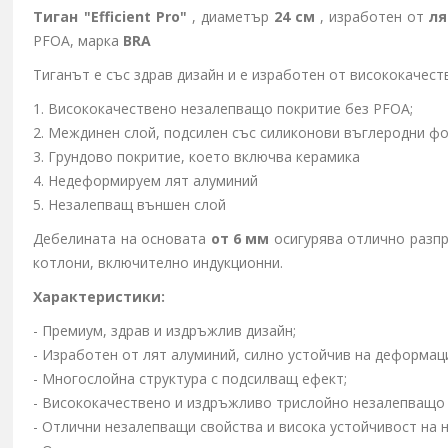
Тиган
"Efficient Pro"
, диаметър
24 см
, изработен от
ля
PFOA, марка
BRA
Тиганът е със здрав дизайн и е изработен от висококачес
1. Висококачествено незалепващо покритие без PFOA;
2. Междинен слой, подсилен със силиконови въглеродни ф
3. Грундово покритие, което включва керамика
4. Недеформируем лят алуминий
5. Незалепващ външен слой
Дебелината на основата
от 6 мм
осигурява отлично разпр
котлони, включително индукционни.
Характеристики:
- Премиум, здрав и издръжлив дизайн;
- Изработен от лят алуминий, силно устойчив на деформаци
- Многослойна структура с подсилващ ефект;
- Висококачествено и издръжливо трислойно незалепващо
- Отлични незалепващи свойства и висока устойчивост на 