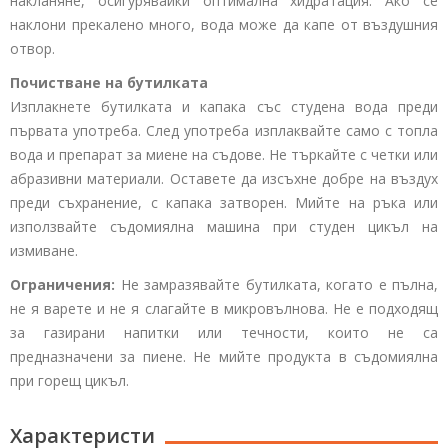
накланяне, осигурявайки оптимална хидратация. Ако се
наклони прекалено много, вода може да капе от въздушния
отвор.
Почистване на бутилката
Изплакнете бутилката и капака със студена вода преди
първата употреба. След употреба изплаквайте само с топла
вода и препарат за миене на съдове. Не търкайте с четки или
абразивни материали. Оставете да изсъхне добре на въздух
преди съхранение, с капака затворен. Мийте на ръка или
използвайте съдомиялна машина при студен цикъл на
измиване.
Ограничения:
Не замразявайте бутилката, когато е пълна,
не я варете и не я слагайте в микровълнова. Не е подходящ
за газирани напитки или течности, които не са
предназначени за пиене. Не мийте продукта в съдомиялна
при горещ цикъл.
Характеристи