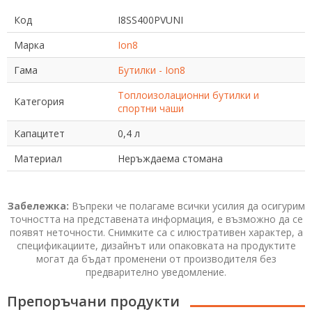
Код
I8SS400PVUNI
Марка
Ion8
Гама
Бутилки - Ion8
Топлоизолационни бутилки и
Категория
спортни чаши
Капацитет
0,4 л
Материал
Неръждаема стомана
Забележка:
Въпреки че полагаме всички усилия да осигурим
точността на представената информация, е възможно да се
появят неточности. Снимките са с илюстративен характер, а
спецификациите, дизайнът или опаковката на продуктите
могат да бъдат променени от производителя без
предварително уведомление.
Препоръчани продукти