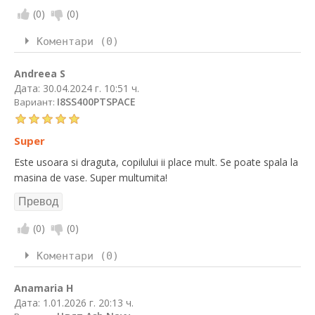
(
0
)
(
0
)
Коментари (0)
Andreea S
Дата:
30.04.2024 г. 10:51 ч.
I8SS400PTSPACE
Вариант:
Super
Este usoara si draguta, copilului ii place mult. Se poate spala la
masina de vase. Super multumita!
(
0
)
(
0
)
Коментари (0)
Anamaria H
Дата:
1.01.2026 г. 20:13 ч.