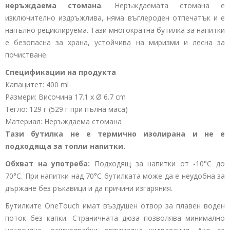
неръждаема стомана
. Неръждаемата стомана е
изключително издръжлива, няма въглероден отпечатък и е
напълно рециклируема. Тази многократна бутилка за напитки
е безопасна за храна, устойчива на миризми и лесна за
почистване.
Спецификации на продукта
Капацитет: 400 ml
Размери: Височина 17.1 x Ø 6.7 cm
Тегло: 129 г (529 г при пълна маса)
Материал: Неръждаема стомана
Тази бутилка не е термично изолирана и не е
подходяща за топли напитки.
Обхват на употреба:
Подходящ за напитки от -10°C до
70°C. При напитки над 70°C бутилката може да е неудобна за
държане без ръкавици и да причини изгаряния.
Бутилките OneTouch имат въздушен отвор за плавен воден
поток без капки. Страничната дюза позволява минимално