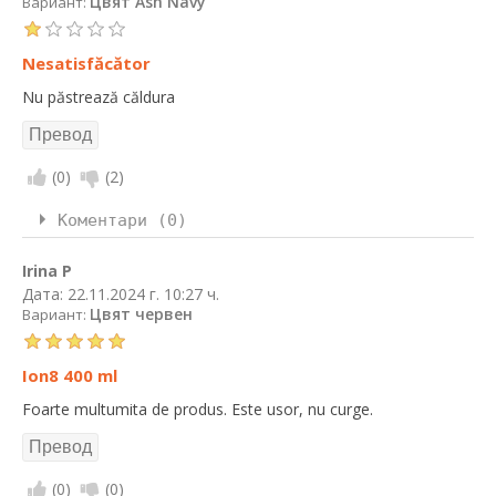
Цвят Ash Navy
Вариант:
Nesatisfăcător
Nu păstrează căldura
(
0
)
(
2
)
Коментари (0)
Irina P
Дата:
22.11.2024 г. 10:27 ч.
Цвят червен
Вариант:
Ion8 400 ml
Foarte multumita de produs. Este usor, nu curge.
(
0
)
(
0
)