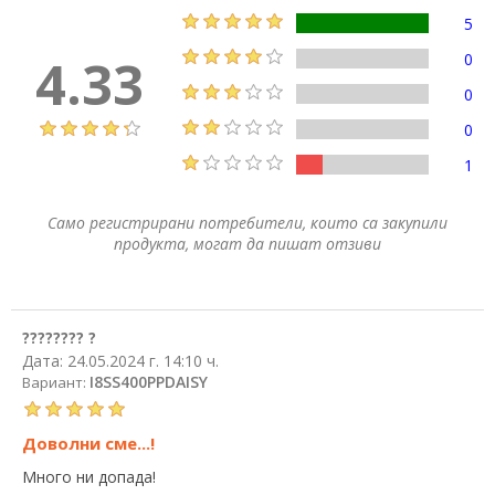
5
4.33
0
0
0
1
Само регистрирани потребители, които са закупили
продукта, могат да пишат отзиви
???????? ?
Дата:
24.05.2024 г. 14:10 ч.
I8SS400PPDAISY
Вариант:
Доволни сме...!
Много ни допада!