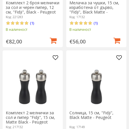
Комплект 2 броя мелнички
Мелачка за чушки, 15 см,
за сол и черен пипер, 12
изработена от дърво,
см, "Fidji", Black - Peugeot
"Fidji", Black Matte -
Peugeot
Код: 221283
Код: 17132
(1)
(1)
В наличност
В наличност
€82,00
€56,00
Комплект 2 мелнички за
Солница, 15 см, "Fidji",
сол и пипер "Fidji", 15 см,
Black Matte - Peugeot
Matte Black - Peugeot
Код: 217132
Код: 17149