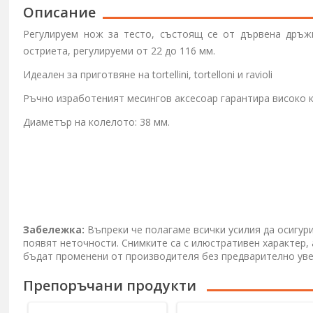
Описание
Регулируем нож за тесто, състоящ се от дървена дръжк
остриета, регулируеми от 22 до 116 мм.
Идеален за приготвяне на
tortellini, tortelloni
и
ravioli
Ръчно изработеният месингов аксесоар гарантира високо к
Диаметър на колелото: 38 мм.
Забележка:
Въпреки че полагаме всички усилия да осигур
появят неточности. Снимките са с илюстративен характер,
бъдат променени от производителя без предварително ув
Препоръчани продукти