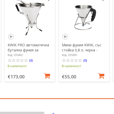
KWIK PRO автоматична
Мини-фуния KWIK, със
бутална фуния за
стойка 0,8 л, черна -
дозиране на тесто, със
марка "de Buyer".
Код: 335402
Код: 335300
стойка, 1,9 л - марка "de
(0)
(0)
Buyer"
В наличност
В наличност
€173,00
€55,00