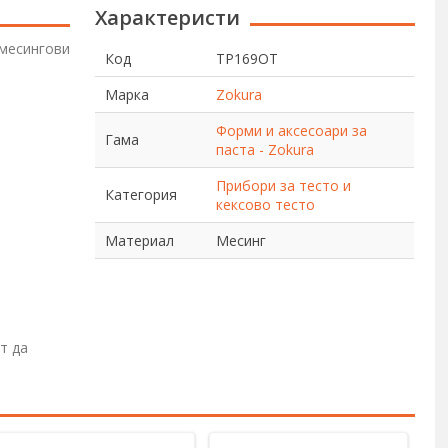
Характеристи
месингови
Код
TP169OT
Марка
Zokura
Форми и аксесоари за
Гама
паста - Zokura
Прибори за тесто и
Категория
кексово тесто
Материал
Месинг
т да