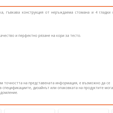
а, гъвкава конструкция от неръждаема стомана и 4 гладки 
ачество и перфектно рязане на кори за тесто.
им точността на представената информация, е възможно да се
 а спецификациите, дизайнът или опаковката на продуктите мога
едомление.