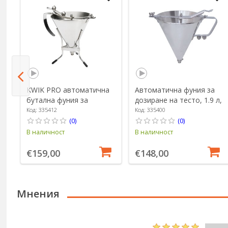
о
KWIK PRO автоматична
Автоматична фуния за
бутална фуния за
дозиране на тесто, 1.9 л,
38
дозиране на тесто, със
"KWIK PRO" - de Buyer
Код: 335412
Код: 335400
стойка, 1,5 L - марка "de
(0)
(0)
Buyer"
В наличност
В наличност
€159,00
€148,00
Мнения