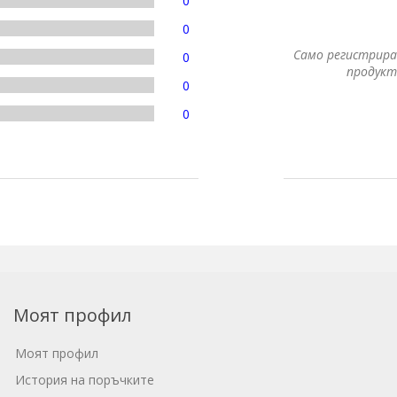
0
0
Само регистрира
0
продукт
0
0
Моят профил
Моят профил
История на поръчките