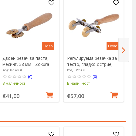
Ново
Ново
Двоен резач за паста,
Регулируема резачка за
Р
месинг, 38 мм - Zokura
тесто, гладко острие,
о
месинг - Zokura
мм
Код: TP141OT
Код: TP19OT
Ко
(0)
(0)
В наличност
В наличност
В 
€41,00
€57,00
€