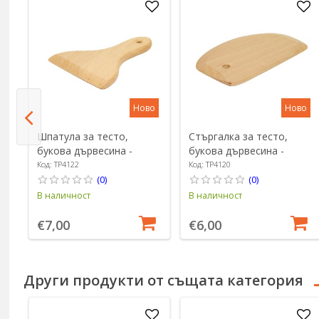
о
Ново
Ново
Шпатула за тесто,
Стъргалка за тесто,
,
букова дървесина -
букова дървесина -
Zokura
Zokura
Код: TP4122
Код: TP4120
(0)
(0)
В наличност
В наличност
€7,00
€6,00
Други продукти от същата категория