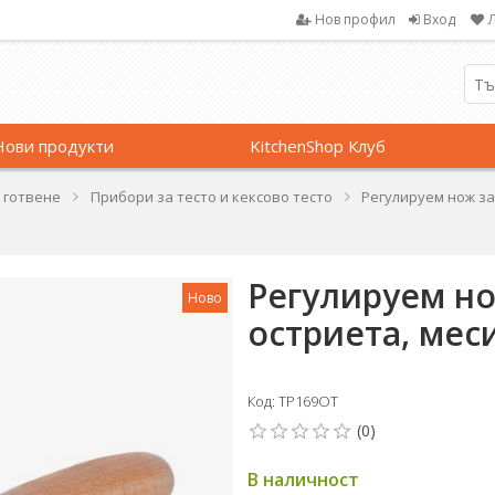
Нов профил
Вход
Нови продукти
KitchenShop Клуб
 готвене
Прибори за тесто и кексово тесто
Регулируем нож за 
Регулируем нож
Ново
остриета, меси
Код: TP169OT
В наличност