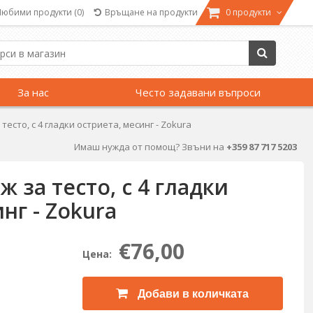
Любими продукти
(0)
Връщане на продукти
0 продукти
За нас
Често задавани въпроси
тесто, с 4 гладки остриета, месинг - Zokura
Имаш нужда от помощ? Звъни на
+359 87 717 5203
 за тесто, с 4 гладки
нг - Zokura
€76,00
Цена:
Добави в количката