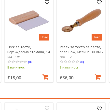
Ново
Ново
Нож за тесто,
Резач за тесто за паста,
неръждаема стомана, 14
прав нож, месинг, 38 мм -
см - Zokura
Zokura
Код: TP194
Код: TP1OT
(0)
(0)
В наличност
В наличност
€18,00
€36,00