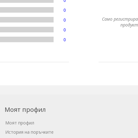
0
0
Само регистрира
0
продукт
0
0
Моят профил
Моят профил
История на поръчките