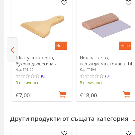
о
Ново
Ново
Шпатула за тесто,
Нож за тесто,
букова дървесина -
неръждаема стомана, 14
Zokura
см - Zokura
Код: TP4122
Код: TP194
(0)
(0)
В наличност
В наличност
€7,00
€18,00
Други продукти от същата категория