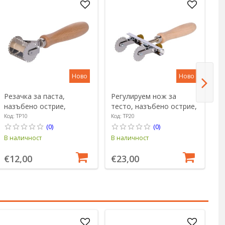
Ново
Ново
Резачка за паста,
Регулируем нож за
Р
назъбено острие,
тесто, назъбено острие,
с
неръждаема стомана, 38
неръждаема стомана -
о
Код: TP10
Код: TP20
Ко
мм - Zokura
Zokura
ст
(0)
(0)
В наличност
В наличност
В 
€12,00
€23,00
€