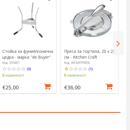
Стойка за фуния/конична
Преса за тортила, 20 х 25
Т
цедка - марка "de Buyer".
см - Kitchen Craft
дъ
Код: 335401
Код: WFMXTPRESS
Ко
(0)
(1)
В наличност
В наличност
В 
€25,00
€36,00
€