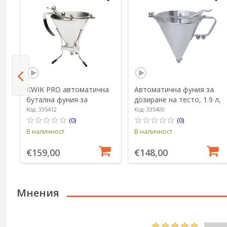
о
KWIK PRO автоматична
Автоматична фуния за
бутална фуния за
дозиране на тесто, 1.9 л,
38
дозиране на тесто, със
"KWIK PRO" - de Buyer
Код: 335412
Код: 335400
стойка, 1,5 L - марка "de
(0)
(0)
Buyer"
В наличност
В наличност
€159,00
€148,00
Мнения