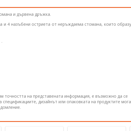
томана и дървена дръжка.
ка и 4 назъбени остриета от неръждаема стомана, които образ
e
.
им точността на представената информация, е възможно да се
 а спецификациите, дизайнът или опаковката на продуктите мога
едомление.