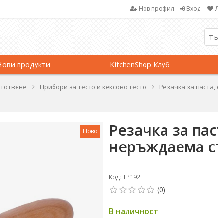
Нов профил
Вход
Нови продукти
KitchenShop Клуб
 готвене
Прибори за тесто и кексово тесто
Резачка за паста,
Резачка за пас
Ново
неръждаема ст
Код: TP192
В наличност