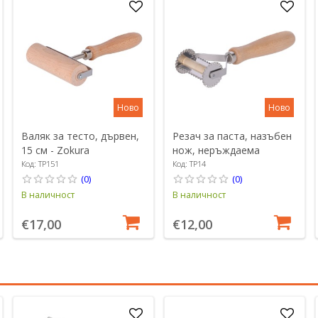
Ново
Ново
Валяк за тесто, дървен,
Резач за паста, назъбен
15 см - Zokura
нож, неръждаема
стомана, 56 мм - Zokura
Код: TP151
Код: TP14
(0)
(0)
В наличност
В наличност
€17,00
€12,00