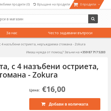
Любими продукти
(0)
Връщане на продукти
0 продукти
За нас
Често задавани въпроси
 с 4 назъбени остриета, неръждаема стомана - Zokura
Имаш нужда от помощ? Звъни на
+359 87 717 5203
та, с 4 назъбени остриета,
омана - Zokura
€16,00
Цена:
Добави в количката