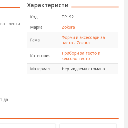
Характеристи
Код
TP192
уват ленти
Марка
Zokura
Форми и аксесоари за
Гама
паста - Zokura
Прибори за тесто и
Категория
кексово тесто
Материал
Неръждаема стомана
т да