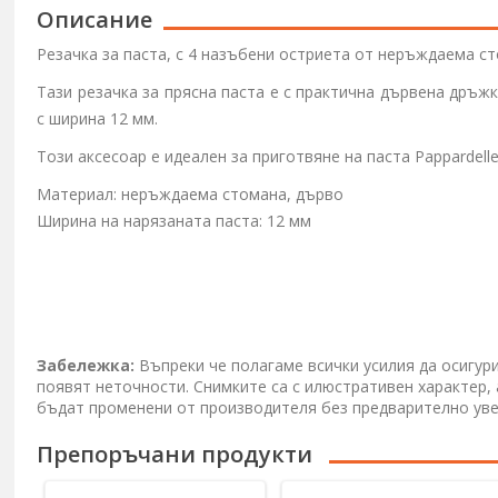
Описание
Резачка за паста, с 4 назъбени остриета от неръждаема с
Тази резачка за прясна паста е с практична дървена дръж
с ширина 12 мм.
Този аксесоар е идеален за приготвяне на паста
Pappardell
Материал: неръждаема стомана, дърво
Ширина на нарязаната паста: 12 мм
Забележка:
Въпреки че полагаме всички усилия да осигур
появят неточности. Снимките са с илюстративен характер,
бъдат променени от производителя без предварително ув
Препоръчани продукти