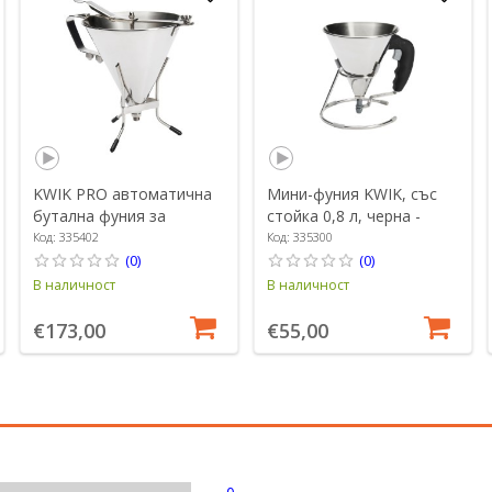
KWIK PRO автоматична
Мини-фуния KWIK, със
бутална фуния за
стойка 0,8 л, черна -
дозиране на тесто, със
марка "de Buyer".
Код: 335402
Код: 335300
стойка, 1,9 л - марка "de
(0)
(0)
Buyer"
В наличност
В наличност
€173,00
€55,00