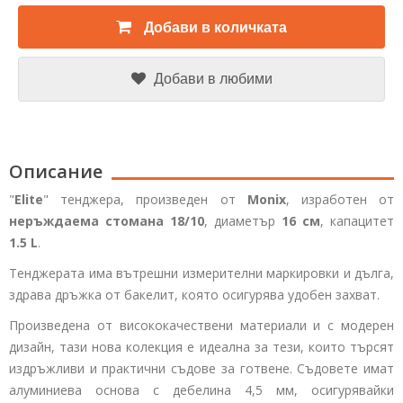
Добави в количката
Добави в любими
Описание
"
Elite
" тенджера, произведен от
Monix
, изработен от
неръждаема стомана 18/10
, диаметър
16 см
, капацитет
1.5 L
.
Тенджерата има вътрешни измерителни маркировки и дълга,
здрава дръжка от бакелит, която осигурява удобен захват.
Произведена от висококачествени материали и с модерен
дизайн, тази нова колекция е идеална за тези, които търсят
издръжливи и практични съдове за готвене. Съдовете имат
алуминиева основа с дебелина 4,5 мм, осигурявайки