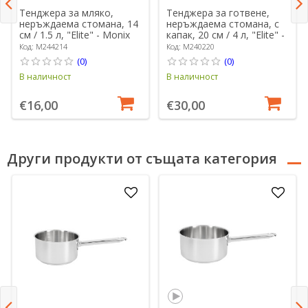
Тенджера за мляко,
Тенджера за готвене,
неръждаема стомана, 14
неръждаема стомана, с
см / 1.5 л, "Elite" - Monix
капак, 20 см / 4 л, "Elite" -
Monix
Код: M244214
Код: M240220
(0)
(0)
В наличност
В наличност
€16,00
€30,00
Други продукти от същата категория