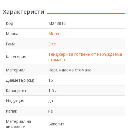
Характеристи
Код
M243816
Марка
Monix
Гама
Elite
Тенджери за готвене от неръждаема
Категория
стомана
Материал
Неръждаема стомана
Диаметър (см)
16
Капацитет
1,5 л
Индукция
да
Капак
не
Материал на
Бакелит
дръжките