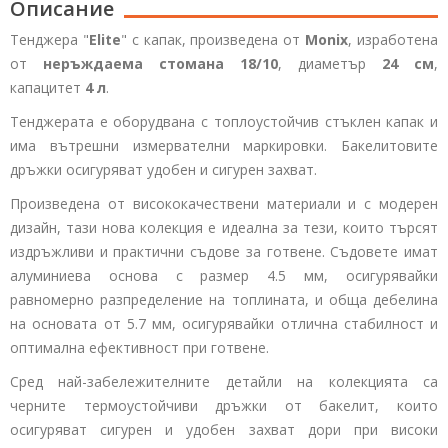
Описание
Тенджера "
Elite
" с капак, произведена от
Monix
, изработена
от
неръждаема стомана 18/10
, диаметър
24 см
,
капацитет
4 л
.
Тенджерата е оборудвана с топлоустойчив стъклен капак и
има вътрешни измервателни маркировки. Бакелитовите
дръжки осигуряват удобен и сигурен захват.
Произведена от висококачествени материали и с модерен
дизайн, тази нова колекция е идеална за тези, които търсят
издръжливи и практични съдове за готвене. Съдовете имат
алуминиева основа с размер 4.5 мм, осигурявайки
равномерно разпределение на топлината, и обща дебелина
на основата от 5.7 мм, осигурявайки отлична стабилност и
оптимална ефективност при готвене.
Сред най-забележителните детайли на колекцията са
черните термоустойчиви дръжки от бакелит, които
осигуряват сигурен и удобен захват дори при високи