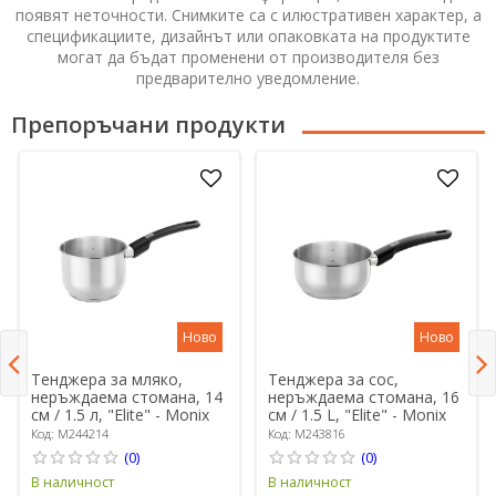
появят неточности. Снимките са с илюстративен характер, а
спецификациите, дизайнът или опаковката на продуктите
могат да бъдат променени от производителя без
предварително уведомление.
Препоръчани продукти
Ново
Ново
Тенджера за мляко,
Тенджера за сос,
неръждаема стомана, 14
неръждаема стомана, 16
см / 1.5 л, "Elite" - Monix
см / 1.5 L, "Elite" - Monix
Код: M244214
Код: M243816
(0)
(0)
В наличност
В наличност