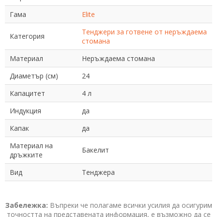
Гама
Elite
Тенджери за готвене от неръждаема
Категория
стомана
Материал
Неръждаема стомана
Диаметър (см)
24
Капацитет
4 л
Индукция
да
Капак
да
Материал на
Бакелит
дръжките
Вид
Тенджера
Забележка:
Въпреки че полагаме всички усилия да осигурим
точността на представената информация, е възможно да се