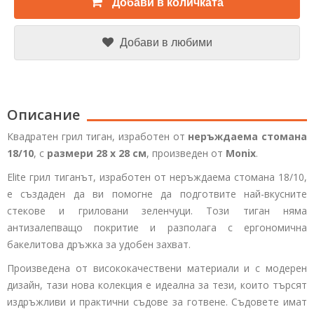
Добави в количката
Добави в любими
Описание
Квадратен грил тиган, изработен от
неръждаема стомана
18/10
, с
размери 28 x 28 см
, произведен от
Monix
.
Elite грил тиганът, изработен от неръждаема стомана 18/10,
е създаден да ви помогне да подготвите най-вкусните
стекове и гриловани зеленчуци. Този тиган няма
антизалепващо покритие и разполага с ергономична
бакелитова дръжка за удобен захват.
Произведена от висококачествени материали и с модерен
дизайн, тази нова колекция е идеална за тези, които търсят
издръжливи и практични съдове за готвене. Съдовете имат