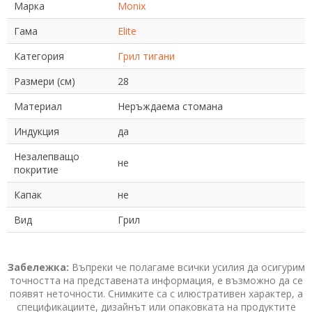
Марка
Monix
Гама
Elite
Категория
Грил тигани
Размери (см)
28
Материал
Неръждаема стомана
Индукция
да
Незалепващо
не
покритие
Капак
не
Вид
Грил
Забележка:
Въпреки че полагаме всички усилия да осигурим
точността на представената информация, е възможно да се
появят неточности. Снимките са с илюстративен характер, а
спецификациите, дизайнът или опаковката на продуктите