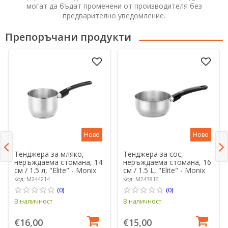
могат да бъдат променени от производителя без
предварително уведомление.
Препоръчани продукти
Ново
Ново
Тенджера за мляко,
Тенджера за сос,
неръждаема стомана, 14
неръждаема стомана, 16
см / 1.5 л, "Elite" - Monix
см / 1.5 L, "Elite" - Monix
Код: M244214
Код: M243816
(0)
(0)
В наличност
В наличност
€16,00
€15,00