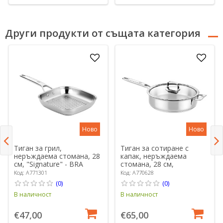
Други продукти от същата категория
Ново
Ново
Тиган за грил,
Тиган за сотиране с
неръждаема стомана, 28
капак, неръждаема
см, "Signature" - BRA
стомана, 28 см,
"Signature" - BRA
Код: A771301
Код: A770628
(0)
(0)
В наличност
В наличност
€47,00
€65,00