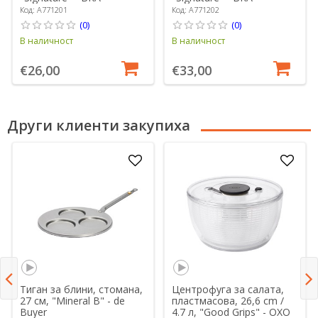
Код: A771201
Код: A771202
(0)
(0)
В наличност
В наличност
€26,00
€33,00
Други клиенти закупиха
Тиган за блини, стомана,
Центрофуга за салата,
27 см, "Mineral B" - de
пластмасова, 26,6 cm /
Buyer
4.7 л, "Good Grips" - OXO