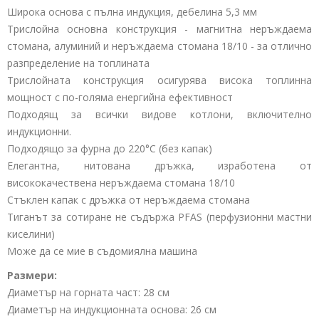
Широка основа с пълна индукция, дебелина 5,3 мм
Трислойна основна конструкция - магнитна неръждаема
стомана, алуминий и неръждаема стомана 18/10 - за отлично
разпределение на топлината
Трислойната конструкция осигурява висока топлинна
мощност с по-голяма енергийна ефективност
Подходящ за всички видове котлони, включително
индукционни.
Подходящо за фурна до 220°C (без капак)
Елегантна, нитована дръжка, изработена от
висококачествена неръждаема стомана 18/10
Стъклен капак с дръжка от неръждаема стомана
Тиганът за сотиране не съдържа PFAS (перфузионни мастни
киселини)
Може да се мие в съдомиялна машина
Размери:
Диаметър на горната част: 28 см
Диаметър на индукционната основа: 26 см