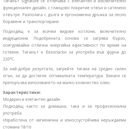
Тиганът
Signature
се отличава с елегантен и изключително
функционален дизайн, с гланцово покритие отвън и сатенено
отвътре. Разполага с дълга и ергономична дръжка за лесно
боравене и транспортиране.
Подходящ е за всички видове котлони, включително
индукционни. Подобрената основа се загрява бързо,
осигурявайки отлична енергийна ефективност по време на
готвене. Тиганът е безопасен за употреба във фурна до
220°C.
За най-добри резултати, загрейте тигана на средно силен
огън, за да достигне оптималната температура. Винаги се
препоръчва използването на малко количество олио.
Характеристики:
Модерен и елегантен дизайн
Подходящ както за домашна, така и за професионална
употреба
Изработена от хигиенична и износоустойчива неръждаема
стомана 18/10