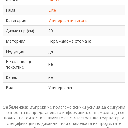
Гама
Elite
Категория
Универсални тигани
Диаметър (см)
20
Материал
Неръждаема стомана
Индукция
да
Незалепващо
не
покритие
Капак
не
Вид
Универсален
Забележка:
Въпреки че полагаме всички усилия да осигурим
точността на представената информация, е възможно да се
появят неточности. Снимките са с илюстративен характер, а
спецификациите, дизайнът или опаковката на продуктите