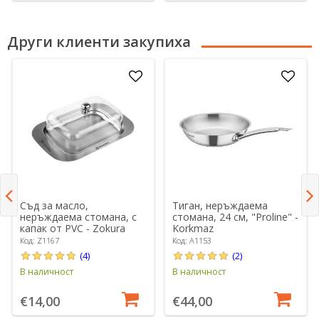
Други клиенти закупиха
Съд за масло,
Тиган, неръждаема
неръждаема стомана, с
стомана, 24 см, "Proline" -
капак от PVC - Zokura
Korkmaz
Код: Z1167
Код: A1153
(4)
(2)
В наличност
В наличност
€14,00
€44,00