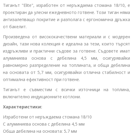
Тиганът "Elite", изработен от неръждаема стомана 18/10, е
проектиран да улесни ежедневното готвене. Този тиган няма
антизалепващо покритие и разполага с ергономична дръжка
от бакелит.
Произведена от висококачествени материали и с модерен
дизайн, тази нова колекция е идеална за тези, които търсят
издръжливи и практични съдове за готвене. Съдовете имат
алуминиева основа с дебелина 4,5 мм, осигурявайки
равномерно разпределение на топлината, и обща дебелина
на основата от 5,7 мм, осигурявайки отлична стабилност и
оптимална ефективност при готвене.
Тиганът е съвместим с всички източници на топлина,
включително индукционните котлони.
Характеристики:
Изработени от неръждаема стомана 18/10
С алуминиева основа с дебелина 4,5 мм
Обща дебелина на основата: 5,7 мм