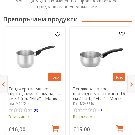
могат да бъдат променени от производителя без
предварително уведомление.
Препоръчани продукти
Ново
Ново
Тенджера за мляко,
Тенджера за сос,
неръждаема стомана, 14
неръждаема стомана, 16
см / 1.5 л, "Elite" - Monix
см / 1.5 L, "Elite" - Monix
Код: M244214
Код: M243816
(0)
(0)
В наличност
В наличност
€16,00
€15,00