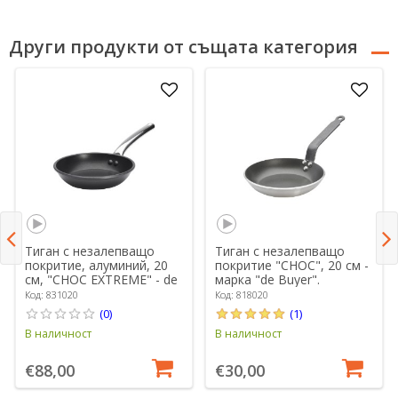
Други продукти от същата категория
Тиган с незалепващо
Тиган с незалепващо
покритие, алуминий, 20
покритие "CHOC", 20 см -
см, "CHOC EXTREME" - de
марка "de Buyer".
Buyer
Код: 831020
Код: 818020
(0)
(1)
В наличност
В наличност
€88,00
€30,00