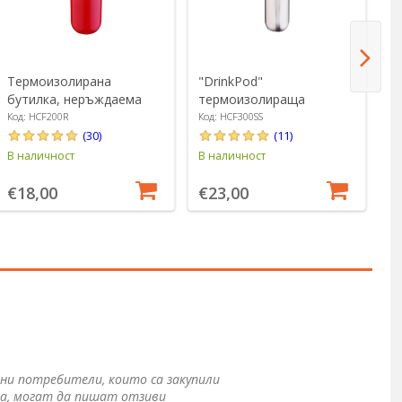
Термоизолирана
"DrinkPod"
Т
бутилка, неръждаема
термоизолираща
бу
стомана, 200 мл,
бутилка, изработена от
и
Код: HCF200R
Код: HCF300SS
Ко
"DrinkPod", червена -
неръждаема стомана,
н
(30)
(11)
Grunwerg
300 мл, Сребърен цвят -
3
В наличност
В наличност
В 
Grunwerg
G
€18,00
€23,00
€
ни потребители, които са закупили
а, могат да пишат отзиви