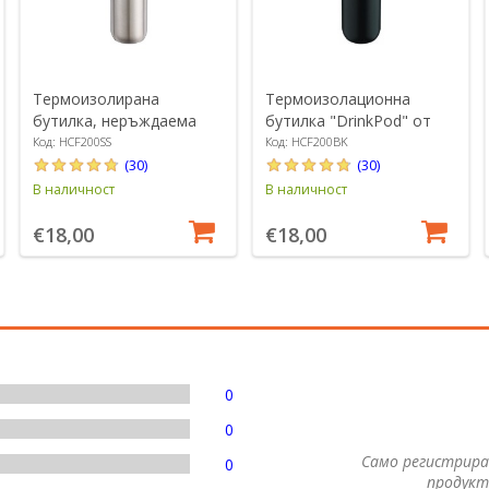
Термоизолирана
Термоизолационна
бутилка, неръждаема
бутилка "DrinkPod" от
стомана, 200 ml,
неръждаема стомана,
Код: HCF200SS
Код: HCF200BK
"DrinkPod", Matte Silver -
200 мл, Черна - Grunwerg
(30)
(30)
Grunwerg
В наличност
В наличност
€18,00
€18,00
0
0
Само регистрира
0
продукт