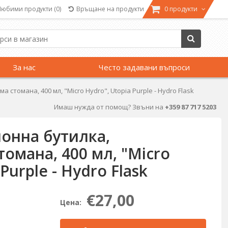
Любими продукти
(0)
Връщане на продукти
0 продукти
За нас
Често задавани въпроси
томана, 400 мл, "Micro Hydro", Utopia Purple - Hydro Flask
Имаш нужда от помощ? Звъни на
+359 87 717 5203
онна бутилка,
омана, 400 мл, "Micro
Purple - Hydro Flask
€27,00
Цена: