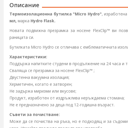
Описание
Термоизолационна бутилка
"Micro Hydro"
, изработен
мл,
марка
Hydro Flask.
Новата подвижна презрамка за носене
FlexClip™
ви позв
раницата си.
Бутилката
Micro Hydro
се отличава с емблематичната изол
Характеристики:
Поддържа напитките студени в продължение на 24 часа и т
Сваляща се презрамка за носене
FlexClip™
;
Двустенна вакуумна изолация;
Херметичен, когато е затворен;
Не задържа миризми или вкусове;
Продукт, изработен от издръжлива неръждаема стомана;
Не е предназначено за деца под 12-годишна възраст.
Съвети за почистване:
Може да се почиства на ръка, но е подходящ и за съдом