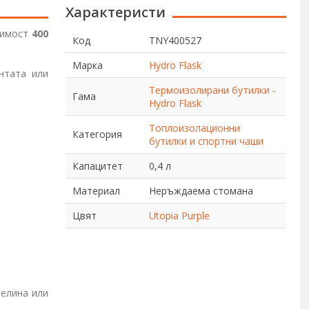
Характеристи
тимост
400
Код
TNY400527
Марка
Hydro Flask
нтата или
Термоизолирани бутилки -
Гама
Hydro Flask
Топлоизолационни
Категория
бутилки и спортни чаши
Капацитет
0,4 л
Материал
Неръждаема стомана
Цвят
Utopia Purple
елина или