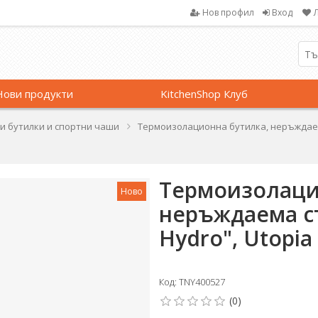
Нов профил
Вход
Нови продукти
KitchenShop Клуб
и бутилки и спортни чаши
Термоизолационна бутилка, неръждаема с
Термоизолаци
Ново
неръждаема ст
Hydro", Utopia 
Код: TNY400527