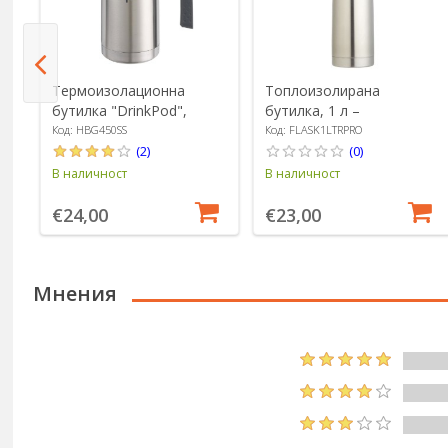
о
а
Термоизолационна
Топлоизолирана
бутилка "DrinkPod",
бутилка, 1 л –
id
изработена от
произведена от Kitchen
Код: HBG450SS
Код: FLASK1LTRPRO
неръждаема стомана,
Craft
(2)
(0)
0,45 L, Цвят сребро -
В наличност
В наличност
Grunwerg
€24,00
€23,00
Мнения