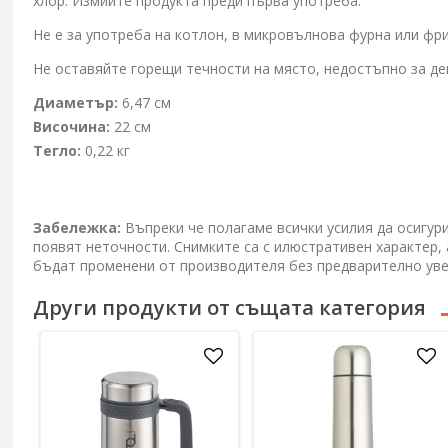
хлор. Измийте продукта преди първа употреба.
Не е за употреба на котлон, в микровълнова фурна или фри
Не оставяйте горещи течности на място, недостъпно за де
Диаметър:
6,47 см
Височина:
22 см
Тегло:
0,22 кг
Забележка:
Въпреки че полагаме всички усилия да осигур
появят неточности. Снимките са с илюстративен характер,
бъдат променени от производителя без предварително ув
Други продукти от същата категория