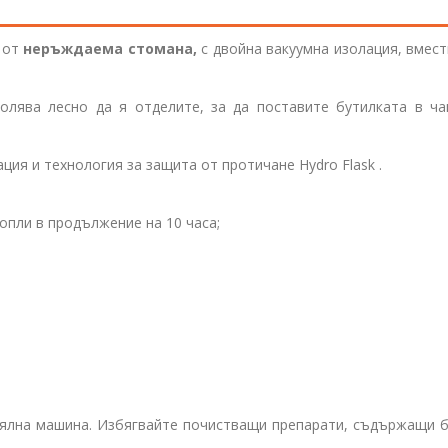
а от
неръждаема стомана,
с двойна вакуумна изолация, вмес
олява лесно да я отделите, за да поставите бутилката в ча
ация и технология за защита от протичане
Hydro Flask
.
опли в продължение на 10 часа;
иялна машина. Избягвайте почистващи препарати, съдържащи б