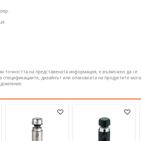
зер.
ца.
им точността на представената информация, е възможно да се
 а спецификациите, дизайнът или опаковката на продуктите мога
едомление.