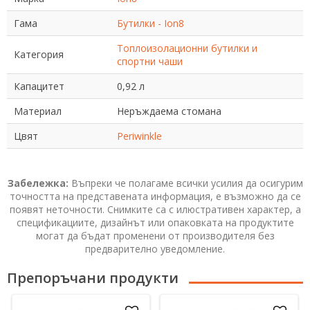
Гама
Бутилки - Ion8
Топлоизолационни бутилки и
Категория
спортни чаши
Капацитет
0,92 л
Материал
Неръждаема стомана
Цвят
Periwinkle
Забележка:
Въпреки че полагаме всички усилия да осигурим
точността на представената информация, е възможно да се
появят неточности. Снимките са с илюстративен характер, а
спецификациите, дизайнът или опаковката на продуктите
могат да бъдат променени от производителя без
предварително уведомление.
Препоръчани продукти