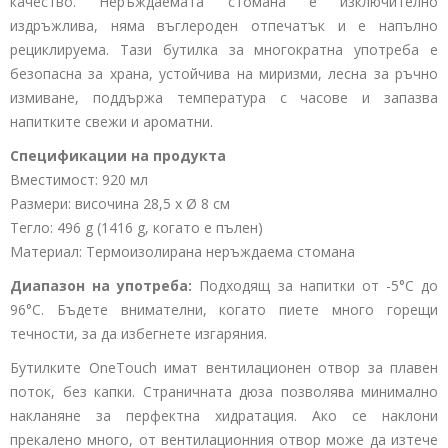
качество. Неръждаемата стомана е изключително
издръжлива, няма въглероден отпечатък и е напълно
рециклируема. Тази бутилка за многократна употреба е
безопасна за храна, устойчива на миризми, лесна за ръчно
измиване, поддържа температура с часове и запазва
напитките свежи и ароматни.
Спецификации на продукта
Вместимост: 920 мл
Размери: височина 28,5 х Ø 8 см
Тегло: 496 g (1416 g, когато е пълен)
Материал: Термоизолирана неръждаема стомана
Диапазон на употреба:
Подходящ за напитки от -5°C до
96°C. Бъдете внимателни, когато пиете много горещи
течности, за да избегнете изгаряния.
Бутилките OneTouch имат вентилационен отвор за плавен
поток, без капки. Страничната дюза позволява минимално
накланяне за перфектна хидратация. Ако се наклони
прекалено много, от вентилационния отвор може да изтече