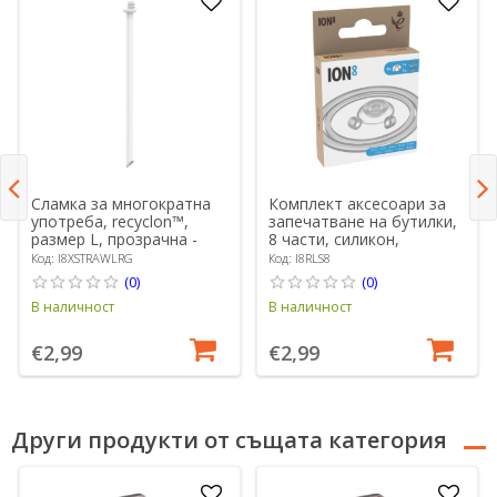
Сламка за многократна
Комплект аксесоари за
употреба, recyclon™,
запечатване на бутилки,
размер L, прозрачна -
8 части, силикон,
Ion8
прозрачен - Ion8
Код: I8XSTRAWLRG
Код: I8RLS8
(0)
(0)
В наличност
В наличност
€2,99
€2,99
Други продукти от същата категория