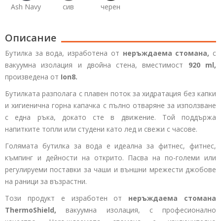
Ash Navy
сив
черен
Описание
Бутилка за вода, изработена от
неръждаема стомана,
с
вакуумна изолация и двойна стена, вместимост
920 ml,
произведена от
Ion8.
Бутилката разполага с плавен поток за хидратация без капки
и хигиенична горна капачка с пълно отваряне за използване
с една ръка, докато сте в движение. Той поддържа
напитките топли или студени като лед и свежи с часове.
Голямата бутилка за вода е идеална за фитнес, фитнес,
къмпинг и дейности на открито. Пасва на по-големи или
регулируеми поставки за чаши и външни мрежести джобове
на раници за възрастни.
Този продукт е изработен от
неръждаема стомана
ThermoShield,
вакуумна изолация, с професионално