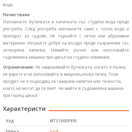
вода.
Почистване
Изплакнете бутилката и капачката със студена вода преди
употреба. След употреба изплакнете само с топла вода и
препарат за съдове. Не търкайте с четки или абразивни
материали. Изсушете добре на въздух преди съхранение със
затворена капачка. Измийте ръчно или използвайте
съдомиялна машина при цикъл на студено измиване.
Ограничения:
Не замразявайте бутилката, когато е пълна,
не варете и не използвайте в микровълнова печка. Този
продукт не е подходящ за газирани напитки или течности,
които не могат да се пият. Не мийте в съдомиялна машина
при горещ цикъл.
Характеристи
Код
I8TS1000PERI
Марка
Ion8