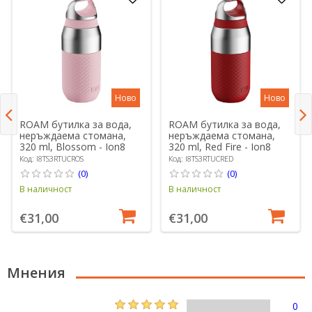
Ново
Ново
ROAM бутилка за вода,
ROAM бутилка за вода,
неръждаема стомана,
неръждаема стомана,
320 ml, Blossom - Ion8
320 ml, Red Fire - Ion8
Код: I8TS3RTUCROS
Код: I8TS3RTUCRED
(0)
(0)
В наличност
В наличност
€31,00
€31,00
Мнения
0