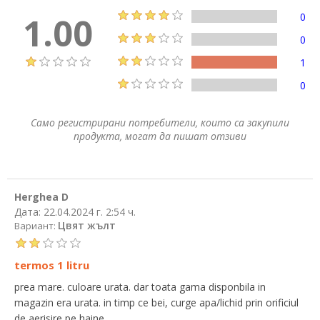
1.00
0
0
1
0
Само регистрирани потребители, които са закупили
продукта, могат да пишат отзиви
Herghea D
Дата:
22.04.2024 г. 2:54 ч.
Цвят жълт
Вариант:
termos 1 litru
prea mare. culoare urata. dar toata gama disponbila in
magazin era urata. in timp ce bei, curge apa/lichid prin orificiul
de aerisire pe haine.