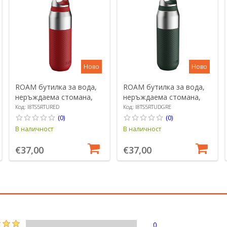
Ново
Ново
ROAM бутилка за вода,
ROAM бутилка за вода,
неръждаема стомана,
неръждаема стомана,
485 ml, Red Fire - Ion8
485 ml, Forest Green -
Код: I8TS5RTURED
Код: I8TS5RTUDGRE
Ion8
(0)
(0)
В наличност
В наличност
€37,00
€37,00
0