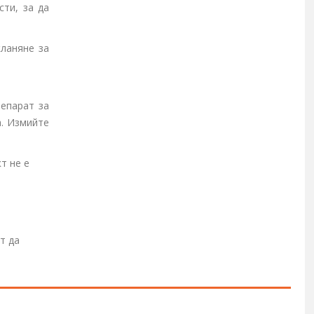
ти, за да
кланяне за
репарат за
а. Измийте
т не е
т да