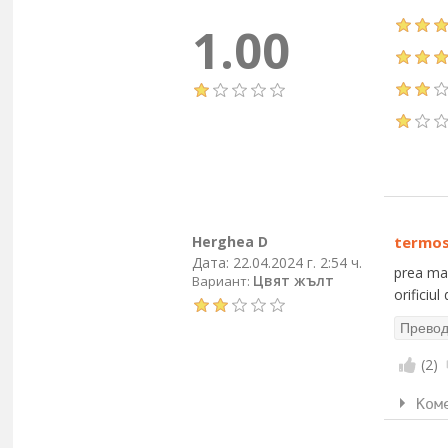
1.00
Herghea D
termos 
Дата:
22.04.2024 г. 2:54 ч.
prea mar
Цвят жълт
Вариант:
orificiul
(
2
)
Ком