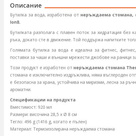
Описание
Бутилка за вода, изработена от
неръждаема стомана,
с
Ion8.
Бутилката разполага с плавен поток за хидратация без к
ръка, докато сте в движение. Той поддържа напитките топл
Голямата бутилка за вода е идеална за фитнес, фитнес
поставки за чаши и външни мрежести джобове на раници з
Този продукт е изработен от
неръждаема стомана Ther
стомана е изключително издръжлива, няма въглероден отп
е безопасна за храна, устойчива на миризми, лесна за ръч
ароматни.
Спецификации на продукта
Вместимост: 920 мл
Размери: височина 28,5 х Ø 8 см
Тегло: 496 g (1416 g, когато е пълен)
Материал: Термоизолирана неръждаема стомана