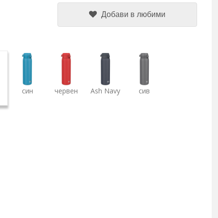
Добави в любими
син
червен
Ash Navy
сив