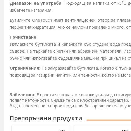
Диапазон на употреба:
Подходящ за напитки от -5°C до
избегнете изгаряния.
Бутилките OneTouch имат вентилационен отвор за плавен
перфектна хидратация. Ако се наклони прекалено много, о
Почистване
Изплакнете бутилката и капачката със студена вода пред
съдове. Не търкайте с четки или абразивни материали. Из
ръчно или използвайте съдомиялна машина при цикъл на с
Ограничения:
Не замразявайте бутилката, когато е пълна,
подходящ за газирани напитки или течности, които не мога
Забележка:
Въпреки че полагаме всички усилия да осигур
появят неточности. Снимките са с илюстративен характер,
бъдат променени от производителя без предварително ув
Препоръчани продукти