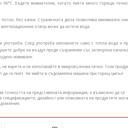
 96°C. Бъдете внимателни, когато пиете много горещи течнос
 поток, без капки. Страничната дюза позволява минимално на
т вентилационния отвор може да изтече вода.
и употреба. След употреба изплакнете само с топла вода и п
сушете добре на въздух преди съхранение със затворена капачк
тудено измиване.
 не варете и не използвайте в микровълнова печка. Този продук
т да се пият. Не мийте в съдомиялна машина при горещ цикъл.
им точността на представената информация, е възможно да се
 а спецификациите, дизайнът или опаковката на продуктите мога
едомление.