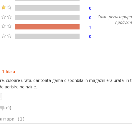
0
Само регистрира
0
продукт
1
0
1 litru
e. culoare urata. dar toata gama disponbila in magazin era urata. in ti
 de aerisire pe haine.
(
6
)
ентари (1)