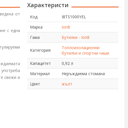
Характеристи
ведена от
Код
I8TS1000YEL
Марка
Ion8
ане с една
Гама
Бутилки - Ion8
гулируеми
Топлоизолационни
Категория
бутилки и спортни чаши
Капацитет
0,92 л
ъждаемата
а употреба
Материал
Неръждаема стомана
те свежи и
Цвят
жълт