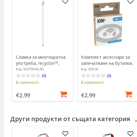
Сламка за многократна
Комплект аксесоари за
употреба, recyclon™,
запечатване на бутилки,
размер L, прозрачна -
8 части, силикон,
Код: I8XSTRAWLRG
Код: I8RLS8
Ion8
прозрачен - Ion8
(0)
(0)
В наличност
В наличност
€2,99
€2,99
Други продукти от същата категория