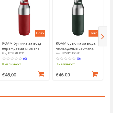
Ново
Ново
ROAM бутилка за вода,
ROAM бутилка за вода,
R
неръждаема стомана,
неръждаема стомана,
н
835 ml, Red Fire - Ion8
835 ml, Forest Green -
83
Код: I8TS9RTURED
Код: I8TS9RTUDGRE
Ко
Ion8
- 
(0)
(0)
В наличност
В наличност
В 
€46,00
€46,00
€