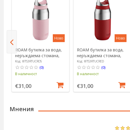
о
Ново
Ново
ROAM бутилка за вода,
ROAM бутилка за вода,
неръждаема стомана,
неръждаема стомана,
320 ml, Blossom - Ion8
320 ml, Red Fire - Ion8
Код: I8TS3RTUCROS
Код: I8TS3RTUCRED
(0)
(0)
В наличност
В наличност
€31,00
€31,00
Мнения