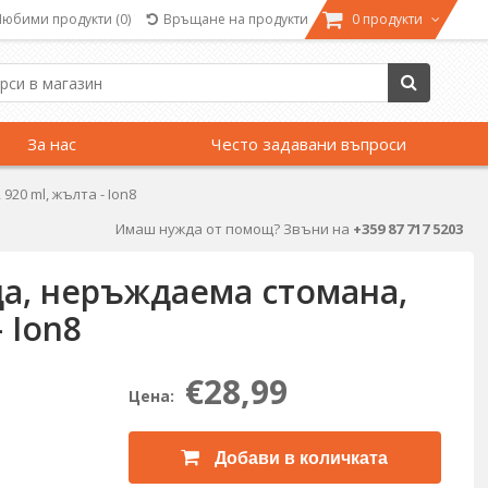
Любими продукти
(0)
Връщане на продукти
0 продукти
За нас
Често задавани въпроси
20 ml, жълта - Ion8
Имаш нужда от помощ? Звъни на
+359 87 717 5203
да, неръждаема стомана,
- Ion8
€28,99
Цена:
Добави в количката