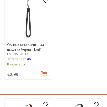
Силиконова каишка за
шишета Черна - Ion8
Код: I8XSTRAPBLK
(0)
В наличност
€2,99