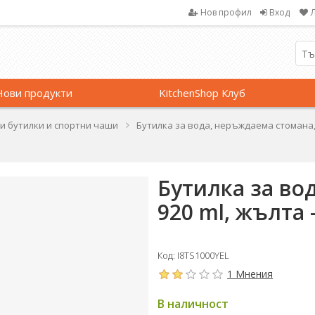
Нов профил
Вход
Нови продукти
KitchenShop Клуб
и бутилки и спортни чаши
Бутилка за вода, неръждаема стомана, 9
Бутилка за во
920 ml, жълта 
Код: I8TS1000YEL
1 Мнения
В наличност