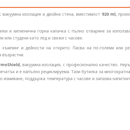
 вакуумна изолация и двойна стена, вместимост
920 ml,
произ
апки и хигиенична горна капачка с пълно отваряне за използв
и или студени като лед и свежи с часове.
, къмпинг и дейности на открито. Пасва на по-големи или ре
а възрастни.
moShield,
вакуумна изолация, с професионално качество. Нер
ечатък и е напълно рециклируема. Тази бутилка за многократн
но измиване, поддържа температура с часове и запазва напитки