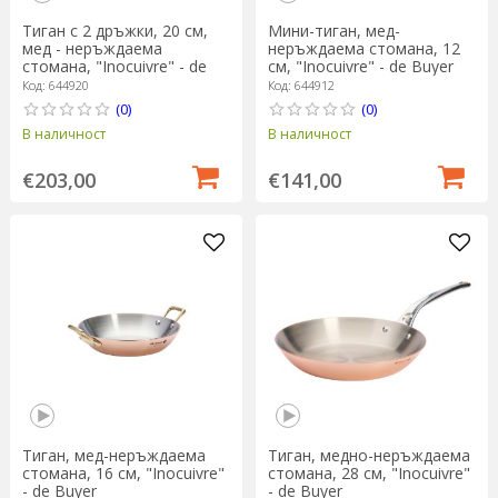
Тиган с 2 дръжки, 20 см,
Мини-тиган, мед-
мед - неръждаема
неръждаема стомана, 12
стомана, "Inocuivre" - de
см, "Inocuivre" - de Buyer
Buyer
Код: 644920
Код: 644912
(0)
(0)
В наличност
В наличност
€203,00
€141,00
Тиган, мед-неръждаема
Тиган, медно-неръждаема
стомана, 16 см, "Inocuivre"
стомана, 28 см, "Inocuivre"
- de Buyer
- de Buyer