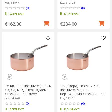
Код: 644916
Код: 642428
(0)
(0)
В наличност
В наличност
€162,00
€284,00
тенджера "Inocuivre", 20 см
Тенджера, 18 см/ 2,5 л,
/ 3,3 л, мед - неръждаема
Inocuivre, медно-
стомана - de Buyer
неръждаема стомана - de
Buyer
Код: 640620
Код: 640618
(0)
(0)
В наличност
В наличност